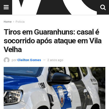
Home
Polícia
Tiros em Guaranhuns: casal é
socorrido após ataque em Vila
Velha
por
Cleilton Gomes
2 anos ago