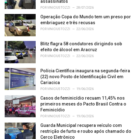
i
assassinatos
e
POR
VINICIUS TOZZI
28/07/2026
s
Operação Copa do Mundo tem um preso por
:
embriaguez e três recusas
POR
VINICIUS TOZZI
22/06/2026
Blitz flagra 58 condutores dirigindo sob
efeito de álcool em Aracruz
POR
VINICIUS TOZZI
22/06/2026
Polícia Científica inaugura na segunda-feira
(22) novo Posto de Identificação Civil em
Cariacica
POR
VINICIUS TOZZI
19/06/2026
Casos de feminicídio recuam 11,45% nos
primeiros meses do Pacto Brasil Contra o
Feminicídio
POR
VINICIUS TOZZI
19/06/2026
Guarda Municipal recupera veículo com
restrição de furto e roubo após chamado do
Cerco Eletrônico