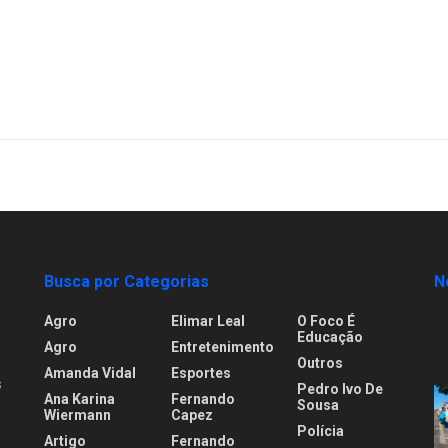
Busca por Categorias
N
Agro
Elimar Leal
O Foco É
Educação
Agro
Entretenimento
Outros
Amanda Vidal
Esportes
s
Pedro Ivo De
Ana Karina
Fernando
Sousa
Wiermann
Capez
Polícia
Artigo
Fernando