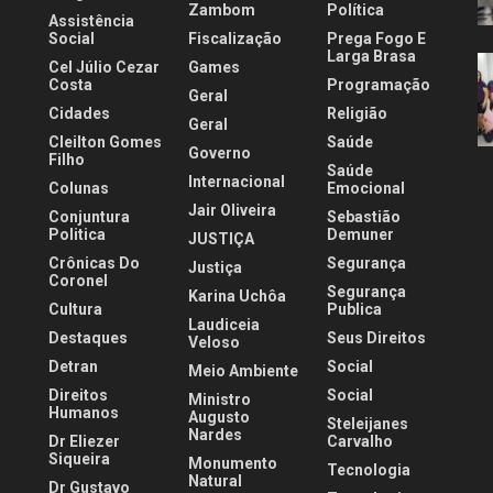
.
Zambom
Política
Assistência
Social
Fiscalização
Prega Fogo E
Larga Brasa
Cel Júlio Cezar
Games
Costa
Programação
Geral
Cidades
Religião
Geral
Cleilton Gomes
Saúde
Governo
Filho
Saúde
Internacional
Colunas
Emocional
Jair Oliveira
Conjuntura
Sebastião
Politica
Demuner
JUSTIÇA
Crônicas Do
Segurança
Justiça
Coronel
Segurança
Karina Uchôa
Cultura
Publica
Laudiceia
Destaques
Seus Direitos
Veloso
Detran
Social
Meio Ambiente
Direitos
Social
Ministro
Humanos
Augusto
Steleijanes
Nardes
Dr Eliezer
Carvalho
Siqueira
Monumento
Tecnologia
Natural
Dr Gustavo