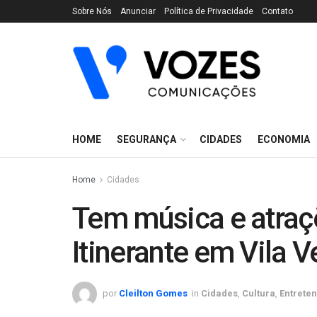
Sobre Nós
Anunciar
Política de Privacidade
Contato
HOME
SEGURANÇA
CIDADES
ECONOMIA
Home
Cidades
Tem música e atraçõ
Itinerante em Vila V
por
Cleilton Gomes
in
Cidades
,
Cultura
,
Entrete