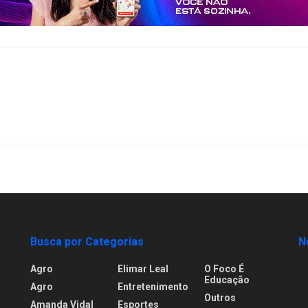
Busca por Categorias
N
Agro
Elimar Leal
O Foco É
Educação
Agro
Entretenimento
Outros
Amanda Vidal
Esportes