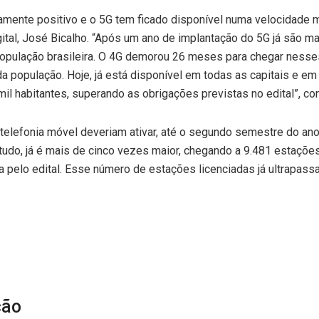
amente positivo e o 5G tem ficado disponível numa velocidade m
ital, José Bicalho. “Após um ano de implantação do 5G já são m
opulação brasileira. O 4G demorou 26 meses para chegar ness
a população. Hoje, já está disponível em todas as capitais e e
 habitantes, superando as obrigações previstas no edital”, con
 telefonia móvel deveriam ativar, até o segundo semestre do an
tudo, já é mais de cinco vezes maior, chegando a 9.481 estaçõe
da pelo edital. Esse número de estações licenciadas já ultrap
ção