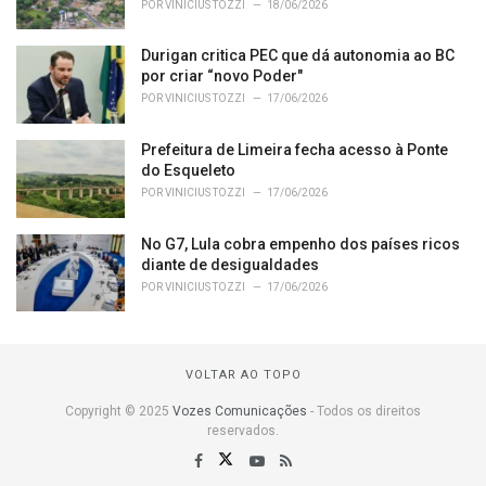
POR
VINICIUS TOZZI
18/06/2026
Durigan critica PEC que dá autonomia ao BC
por criar “novo Poder"
POR
VINICIUS TOZZI
17/06/2026
Prefeitura de Limeira fecha acesso à Ponte
do Esqueleto
POR
VINICIUS TOZZI
17/06/2026
No G7, Lula cobra empenho dos países ricos
diante de desigualdades
POR
VINICIUS TOZZI
17/06/2026
VOLTAR AO TOPO
Copyright © 2025
Vozes Comunicações
- Todos os direitos
reservados.