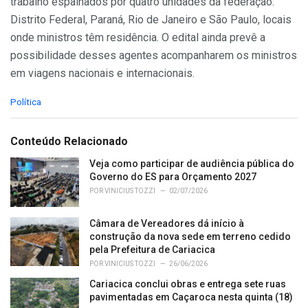
trabalho espalhados por quatro unidades da federação:
Distrito Federal, Paraná, Rio de Janeiro e São Paulo, locais
onde ministros têm residência. O edital ainda prevê a
possibilidade desses agentes acompanharem os ministros
em viagens nacionais e internacionais.
C
Política
a
t
e
Conteúdo Relacionado
g
o
Veja como participar de audiência pública do
r
Governo do ES para Orçamento 2027
i
POR
VINICIUS TOZZI
02/07/2026
e
s
Câmara de Vereadores dá início à
:
construção da nova sede em terreno cedido
pela Prefeitura de Cariacica
POR
VINICIUS TOZZI
26/06/2026
Cariacica conclui obras e entrega sete ruas
pavimentadas em Caçaroca nesta quinta (18)