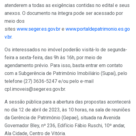
atenderem a todas as exigências contidas no edital e seus
anexos. O documento na íntegra pode ser acessado por
meio dos
sites
www.seger.es.gov.br
e
www.portaldepatrimonio.es.go
v.br
.
Os interessados no imóvel poderão visitá-lo de segunda-
feira a sexta-feira, das 9h às 16h, por meio de
agendamento prévio. Para isso, basta entrar em contato
com a Subgerência de Patrimônio Imobiliário (Supai), pelo
telefone (27) 3636-5247 e/ou pelo e-mail
cpl.imoveis@seger.es.gov.br.
A sessão pública para a abertura das propostas acontecerá
no dia 12 de abril de 2023, às 10 horas, na sala de reuniões
da Gerência de Patrimônio (Gepae), situada na Avenida
Governador Bley, nº 236, Edifício Fábio Ruschi, 10º andar,
Ala Cidade, Centro de Vitória.