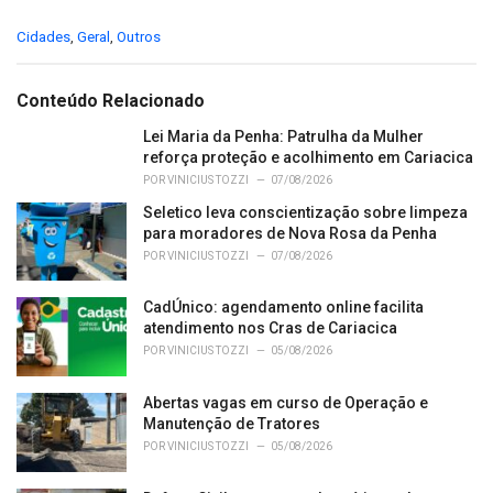
C
Cidades
,
Geral
,
Outros
a
t
e
Conteúdo Relacionado
g
o
Lei Maria da Penha: Patrulha da Mulher
r
reforça proteção e acolhimento em Cariacica
i
POR
VINICIUS TOZZI
07/08/2026
e
Seletico leva conscientização sobre limpeza
s
para moradores de Nova Rosa da Penha
:
POR
VINICIUS TOZZI
07/08/2026
CadÚnico: agendamento online facilita
atendimento nos Cras de Cariacica
POR
VINICIUS TOZZI
05/08/2026
Abertas vagas em curso de Operação e
Manutenção de Tratores
POR
VINICIUS TOZZI
05/08/2026