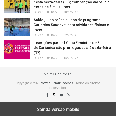
nesta sexta-feira (31); competição vai reunir
cerca de 3 mil alunos
POR
VINICIUS TOZZI
28/07/2026
Aulão julino reúne alunos do programa
Cariacica Saudável para atividades físicas e
lazer
POR
VINICIUS TOZZI
22/07/2026
Inscrições para a I Copa Feminina de Futsal
de Cariacica são prorrogadas até sexta-feira
(17)
POR
VINICIUS TOZZI
15/07/2026
VOLTAR AO TOPO
Copyright © 2025
Vozes Comunicações
- Todos os direitos
reservados.
Sair da versão mobile