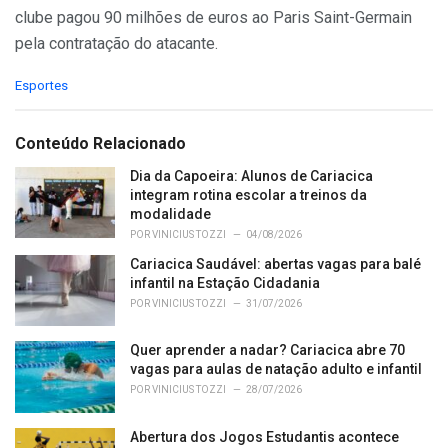
clube pagou 90 milhões de euros ao Paris Saint-Germain
pela contratação do atacante.
C
Esportes
a
t
e
Conteúdo Relacionado
g
o
Dia da Capoeira: Alunos de Cariacica
r
integram rotina escolar a treinos da
i
modalidade
e
POR
VINICIUS TOZZI
04/08/2026
s
Cariacica Saudável: abertas vagas para balé
:
infantil na Estação Cidadania
POR
VINICIUS TOZZI
31/07/2026
Quer aprender a nadar? Cariacica abre 70
vagas para aulas de natação adulto e infantil
POR
VINICIUS TOZZI
28/07/2026
Abertura dos Jogos Estudantis acontece