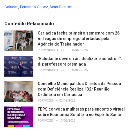
C
Colunas
,
Fernando Capez
,
Seus Direitos
a
t
e
Conteúdo Relacionado
g
o
Cariacica fecha primeiro semestre com 26
r
mil vagas de emprego ofertadas pela
i
Agência do Trabalhador
e
POR
VINICIUS TOZZI
15/07/2026
s
"Estudante deve errar, idealizar e construir",
:
diz professora premiada
POR
VINICIUS TOZZI
15/06/2026
Conselho Municipal dos Direitos da Pessoa
com Deficiência Realiza 132ª Reunião
Ordinária em Cariacica
POR
VOZES
02/12/2025
FEPS convoca mulheres para encontro virtual
sobre Economia Solidária no Espírito Santo
POR
VOZES
13/03/2025