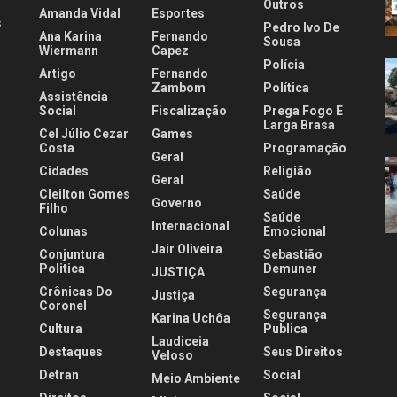
Outros
Amanda Vidal
Esportes
s
Pedro Ivo De
Ana Karina
Fernando
Sousa
Wiermann
Capez
Polícia
Artigo
Fernando
.
Zambom
Política
Assistência
Social
Fiscalização
Prega Fogo E
Larga Brasa
Cel Júlio Cezar
Games
Costa
Programação
Geral
Cidades
Religião
Geral
Cleilton Gomes
Saúde
Governo
Filho
Saúde
Internacional
Colunas
Emocional
Jair Oliveira
Conjuntura
Sebastião
Politica
Demuner
JUSTIÇA
Crônicas Do
Segurança
Justiça
Coronel
Segurança
Karina Uchôa
Cultura
Publica
Laudiceia
Destaques
Seus Direitos
Veloso
Detran
Social
Meio Ambiente