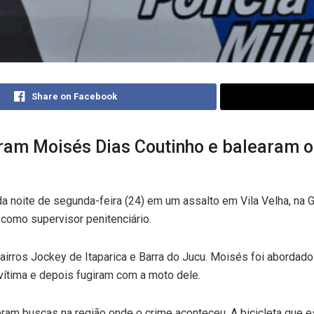
Share on Facebook
m Moisés Dias Coutinho e balearam o po
o da noite de segunda-feira (24) em um assalto em Vila Velha, na 
 como supervisor penitenciário.
 bairros Jockey de Itaparica e Barra do Jucu. Moisés foi abord
 vítima e depois fugiram com a moto dele.
izeram buscas na região onde o crime aconteceu. A bicicleta que 