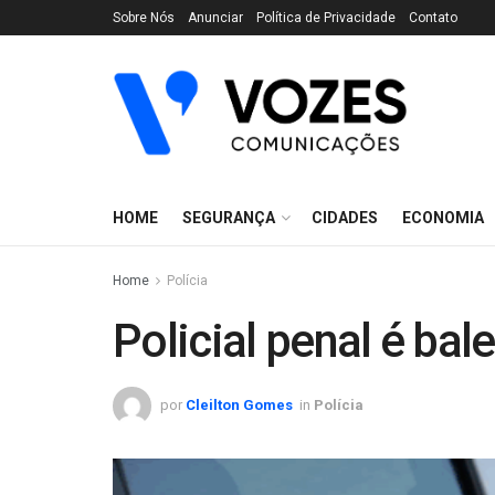
Sobre Nós
Anunciar
Política de Privacidade
Contato
HOME
SEGURANÇA
CIDADES
ECONOMIA
Home
Polícia
Policial penal é bal
por
Cleilton Gomes
in
Polícia