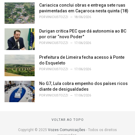
Cariacica conclui obras e entrega sete ruas
pavimentadas em Caçaroca nesta quinta (18)
POR
VINICIUS TOZZI
18/06/2026
Durigan critica PEC que dá autonomia ao BC
por criar “novo Poder"
POR
VINICIUS TOZZI
17/06/2026
Prefeitura de Limeira fecha acesso à Ponte
do Esqueleto
POR
VINICIUS TOZZI
17/06/2026
No G7, Lula cobra empenho dos países ricos
diante de desigualdades
POR
VINICIUS TOZZI
17/06/2026
VOLTAR AO TOPO
Copyright © 2025
Vozes Comunicações
- Todos os direitos