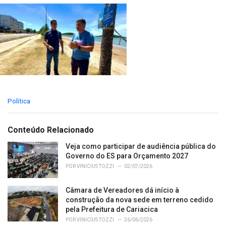
C
Política
a
t
e
Conteúdo Relacionado
g
o
Veja como participar de audiência pública do
r
Governo do ES para Orçamento 2027
i
POR
VINICIUS TOZZI
02/07/2026
e
s
Câmara de Vereadores dá início à
:
construção da nova sede em terreno cedido
pela Prefeitura de Cariacica
POR
VINICIUS TOZZI
26/06/2026