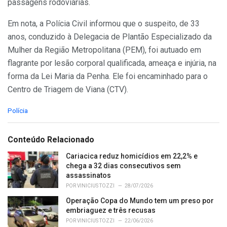
passagens rodoviárias.
Em nota, a Polícia Civil informou que o suspeito, de 33
anos, conduzido à Delegacia de Plantão Especializado da
Mulher da Região Metropolitana (PEM), foi autuado em
flagrante por lesão corporal qualificada, ameaça e injúria, na
forma da Lei Maria da Penha. Ele foi encaminhado para o
Centro de Triagem de Viana (CTV).
C
Polícia
a
t
e
Conteúdo Relacionado
g
o
Cariacica reduz homicídios em 22,2% e
r
chega a 32 dias consecutivos sem
i
assassinatos
e
POR
VINICIUS TOZZI
28/07/2026
s
Operação Copa do Mundo tem um preso por
:
embriaguez e três recusas
POR
VINICIUS TOZZI
22/06/2026