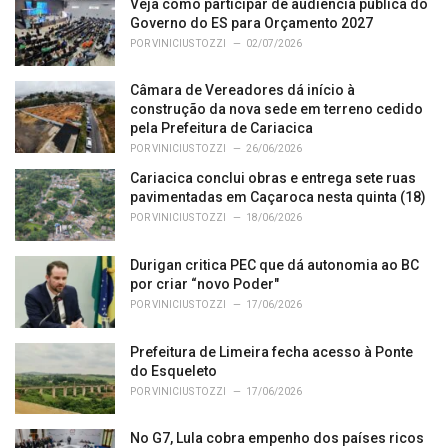
o
Veja como participar de audiência pública do
r
Governo do ES para Orçamento 2027
i
POR
VINICIUS TOZZI
02/07/2026
e
s
Câmara de Vereadores dá início à
:
construção da nova sede em terreno cedido
pela Prefeitura de Cariacica
POR
VINICIUS TOZZI
26/06/2026
Cariacica conclui obras e entrega sete ruas
pavimentadas em Caçaroca nesta quinta (18)
POR
VINICIUS TOZZI
18/06/2026
Durigan critica PEC que dá autonomia ao BC
por criar “novo Poder"
POR
VINICIUS TOZZI
17/06/2026
Prefeitura de Limeira fecha acesso à Ponte
do Esqueleto
POR
VINICIUS TOZZI
17/06/2026
No G7, Lula cobra empenho dos países ricos