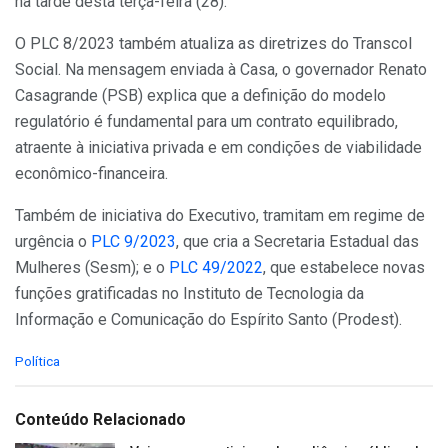
na tarde desta terça-feira (28).
O PLC 8/2023 também atualiza as diretrizes do Transcol
Social. Na mensagem enviada à Casa, o governador Renato
Casagrande (PSB) explica que a definição do modelo
regulatório é fundamental para um contrato equilibrado,
atraente à iniciativa privada e em condições de viabilidade
econômico-financeira.
Também de iniciativa do Executivo, tramitam em regime de
urgência o
PLC 9/2023
, que cria a Secretaria Estadual das
Mulheres (Sesm); e o
PLC 49/2022
, que estabelece novas
funções gratificadas no Instituto de Tecnologia da
Informação e Comunicação do Espírito Santo (Prodest).
C
Política
a
t
e
Conteúdo Relacionado
g