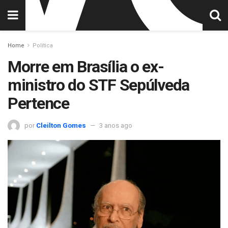
Home
Política
Morre em Brasília o ex-
ministro do STF Sepúlveda
Pertence
por
Cleilton Gomes
3 anos ago