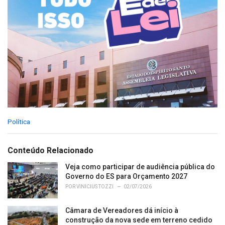
C
Política
a
t
e
Conteúdo Relacionado
g
o
Veja como participar de audiência pública do
r
Governo do ES para Orçamento 2027
i
POR
VINICIUS TOZZI
02/07/2026
e
s
Câmara de Vereadores dá início à
:
construção da nova sede em terreno cedido