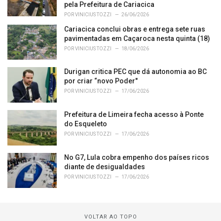
pela Prefeitura de Cariacica
POR
VINICIUS TOZZI
26/06/2026
Cariacica conclui obras e entrega sete ruas
pavimentadas em Caçaroca nesta quinta (18)
POR
VINICIUS TOZZI
18/06/2026
Durigan critica PEC que dá autonomia ao BC
por criar “novo Poder"
POR
VINICIUS TOZZI
17/06/2026
Prefeitura de Limeira fecha acesso à Ponte
do Esqueleto
POR
VINICIUS TOZZI
17/06/2026
No G7, Lula cobra empenho dos países ricos
diante de desigualdades
POR
VINICIUS TOZZI
17/06/2026
VOLTAR AO TOPO