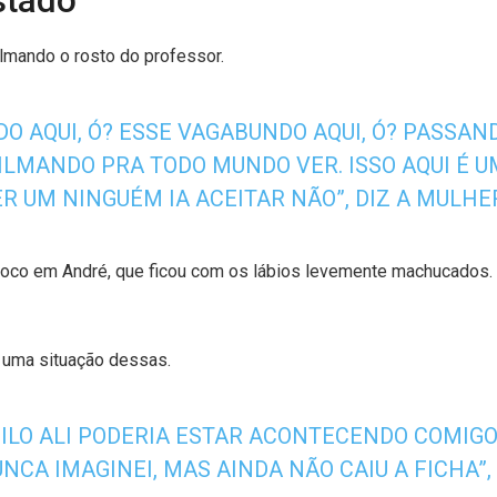
stado”
ilmando o rosto do professor.
O AQUI, Ó? ESSE VAGABUNDO AQUI, Ó? PASSA
 FILMANDO PRA TODO MUNDO VER. ISSO AQUI É U
R UM NINGUÉM IA ACEITAR NÃO”, DIZ A MULHER
soco em André, que ficou com os lábios levemente machucados. 
r uma situação dessas.
ILO ALI PODERIA ESTAR ACONTECENDO COMIGO. 
NCA IMAGINEI, MAS AINDA NÃO CAIU A FICHA”,