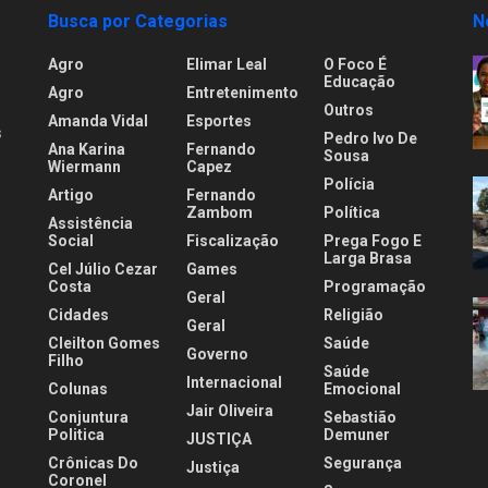
Busca por Categorias
N
Agro
Elimar Leal
O Foco É
Educação
Agro
Entretenimento
Outros
Amanda Vidal
Esportes
s
Pedro Ivo De
Ana Karina
Fernando
Sousa
Wiermann
Capez
Polícia
Artigo
Fernando
.
Zambom
Política
Assistência
Social
Fiscalização
Prega Fogo E
Larga Brasa
Cel Júlio Cezar
Games
Costa
Programação
Geral
Cidades
Religião
Geral
Cleilton Gomes
Saúde
Governo
Filho
Saúde
Internacional
Colunas
Emocional
Jair Oliveira
Conjuntura
Sebastião
Politica
Demuner
JUSTIÇA
Crônicas Do
Segurança
Justiça
Coronel