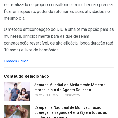
ser realizado no próprio consultório, e a mulher não precisa
ficar em repouso, podendo retornar às suas atividades no
mesmo dia.
O método anticoncepção do DIU é uma ótima opção para as
mulheres, principalmente para as que desejam
contracepção reversível, de alta eficácia, longa duração (até
10 anos) e livre de hormônios.
C
Cidades
,
Saúde
a
t
e
Conteúdo Relacionado
g
o
Semana Mundial do Aleitamento Materno
r
marca início do Agosto Dourado
i
POR
VINICIUS TOZZI
03/08/2026
e
s
Campanha Nacional de Multivacinação
:
começa na segunda-feira (3) em todas as
unidades de saúde