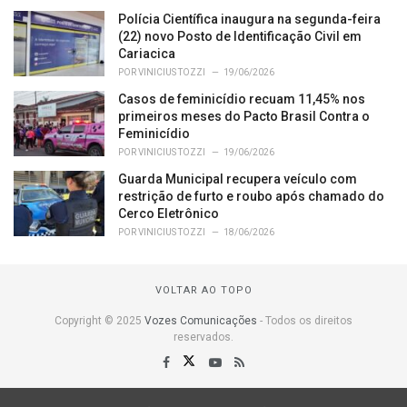
Polícia Científica inaugura na segunda-feira
(22) novo Posto de Identificação Civil em
Cariacica
POR
VINICIUS TOZZI
19/06/2026
Casos de feminicídio recuam 11,45% nos
primeiros meses do Pacto Brasil Contra o
Feminicídio
POR
VINICIUS TOZZI
19/06/2026
Guarda Municipal recupera veículo com
restrição de furto e roubo após chamado do
Cerco Eletrônico
POR
VINICIUS TOZZI
18/06/2026
VOLTAR AO TOPO
Copyright © 2025
Vozes Comunicações
- Todos os direitos
reservados.