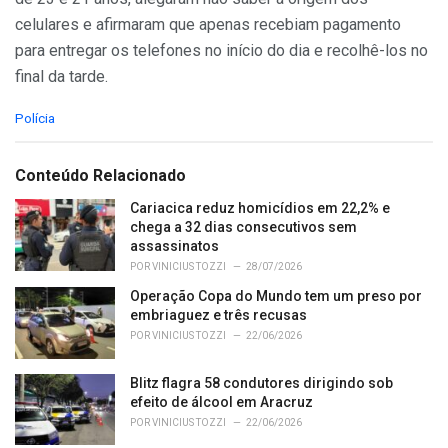
celulares e afirmaram que apenas recebiam pagamento
para entregar os telefones no início do dia e recolhê-los no
final da tarde.
C
Polícia
a
t
e
Conteúdo Relacionado
g
o
Cariacica reduz homicídios em 22,2% e
r
chega a 32 dias consecutivos sem
i
assassinatos
e
POR
VINICIUS TOZZI
28/07/2026
s
Operação Copa do Mundo tem um preso por
:
embriaguez e três recusas
POR
VINICIUS TOZZI
22/06/2026
Blitz flagra 58 condutores dirigindo sob
efeito de álcool em Aracruz
POR
VINICIUS TOZZI
22/06/2026