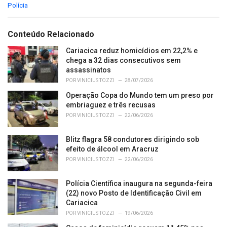
C
Polícia
a
t
e
Conteúdo Relacionado
g
o
Cariacica reduz homicídios em 22,2% e
r
chega a 32 dias consecutivos sem
i
assassinatos
e
POR
VINICIUS TOZZI
28/07/2026
s
Operação Copa do Mundo tem um preso por
:
embriaguez e três recusas
POR
VINICIUS TOZZI
22/06/2026
Blitz flagra 58 condutores dirigindo sob
efeito de álcool em Aracruz
POR
VINICIUS TOZZI
22/06/2026
Polícia Científica inaugura na segunda-feira
(22) novo Posto de Identificação Civil em
Cariacica
POR
VINICIUS TOZZI
19/06/2026