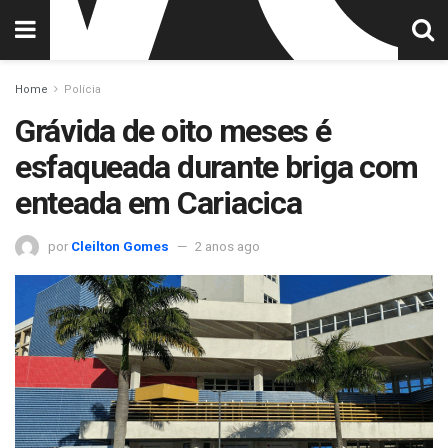
Home
Polícia
Grávida de oito meses é
esfaqueada durante briga com
enteada em Cariacica
por
Cleilton Gomes
2 anos ago