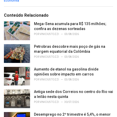
C
Economia
a
t
e
Conteúdo Relacionado
g
o
Mega-Sena acumula para R$ 135 milhões;
r
confira as dezenas sorteadas
i
POR
VINICIUS TOZZI
03/08/2026
e
s
Petrobras descobre mais poço de gás na
:
margem equatorial da Colômbia
POR
VINICIUS TOZZI
03/08/2026
Aumento de etanol na gasolina divide
opiniões sobre impacto em carros
POR
VINICIUS TOZZI
03/08/2026
Antiga sede dos Correios no centro do Rio vai
a leilão nesta quinta
POR
VINICIUS TOZZI
30/07/2026
Desemprego no 2º trimestre é 5,4%, o menor