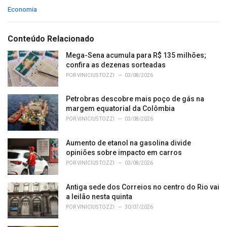
C
Economia
a
t
e
Conteúdo Relacionado
g
o
Mega-Sena acumula para R$ 135 milhões;
r
confira as dezenas sorteadas
i
POR
VINICIUS TOZZI
03/08/2026
e
s
Petrobras descobre mais poço de gás na
:
margem equatorial da Colômbia
POR
VINICIUS TOZZI
03/08/2026
Aumento de etanol na gasolina divide
opiniões sobre impacto em carros
POR
VINICIUS TOZZI
03/08/2026
Antiga sede dos Correios no centro do Rio vai
a leilão nesta quinta
POR
VINICIUS TOZZI
30/07/2026