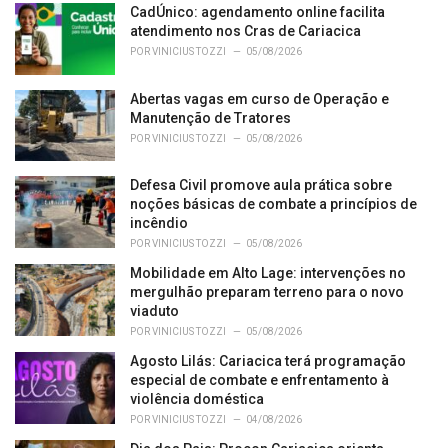
o
CadÚnico: agendamento online facilita
r
atendimento nos Cras de Cariacica
i
POR
VINICIUS TOZZI
05/08/2026
e
s
Abertas vagas em curso de Operação e
:
Manutenção de Tratores
POR
VINICIUS TOZZI
05/08/2026
Defesa Civil promove aula prática sobre
noções básicas de combate a princípios de
incêndio
POR
VINICIUS TOZZI
05/08/2026
Mobilidade em Alto Lage: intervenções no
mergulhão preparam terreno para o novo
viaduto
POR
VINICIUS TOZZI
05/08/2026
Agosto Lilás: Cariacica terá programação
especial de combate e enfrentamento à
violência doméstica
POR
VINICIUS TOZZI
04/08/2026