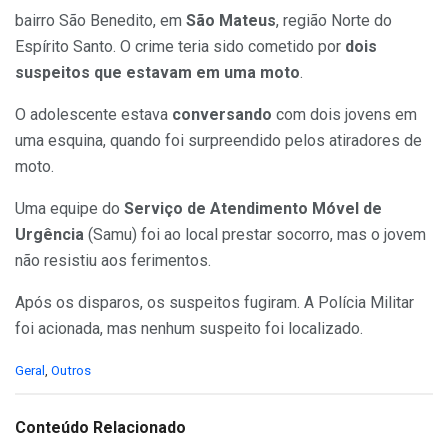
bairro São Benedito, em
São Mateus
, região Norte do
Espírito Santo. O crime teria sido cometido por
dois
suspeitos que estavam em uma moto
.
O adolescente estava
conversando
com dois jovens em
uma esquina, quando foi surpreendido pelos atiradores de
moto.
Uma equipe do
Serviço de Atendimento Móvel de
Urgência
(Samu) foi ao local prestar socorro, mas o jovem
não resistiu aos ferimentos.
Após os disparos, os suspeitos fugiram. A Polícia Militar
foi acionada, mas nenhum suspeito foi localizado.
C
Geral
,
Outros
a
t
e
Conteúdo Relacionado
g