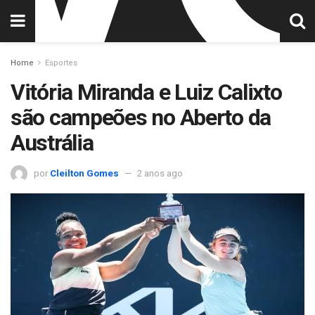
Home
Esportes
Vitória Miranda e Luiz Calixto
são campeões no Aberto da
Austrália
por
Cleilton Gomes
2 anos ago