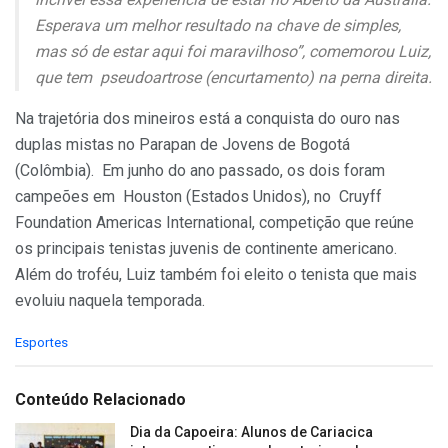
Esperava um melhor resultado na chave de simples,
mas só de estar aqui foi maravilhoso”, comemorou Luiz,
que tem pseudoartrose (encurtamento) na perna direita.
Na trajetória dos mineiros está a conquista do ouro nas
duplas mistas no Parapan de Jovens de Bogotá
(Colômbia). Em junho do ano passado, os dois foram
campeões em Houston (Estados Unidos), no Cruyff
Foundation Americas International, competição que reúne
os principais tenistas juvenis de continente americano.
Além do troféu, Luiz também foi eleito o tenista que mais
evoluiu naquela temporada.
C
Esportes
a
t
e
Conteúdo Relacionado
g
o
Dia da Capoeira: Alunos de Cariacica