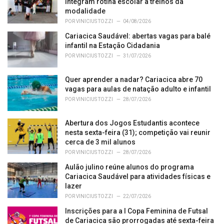
r
integram rotina escolar a treinos da
i
modalidade
e
POR
VINICIUS TOZZI
04/08/2026
s
Cariacica Saudável: abertas vagas para balé
:
infantil na Estação Cidadania
POR
VINICIUS TOZZI
31/07/2026
Quer aprender a nadar? Cariacica abre 70
vagas para aulas de natação adulto e infantil
POR
VINICIUS TOZZI
28/07/2026
Abertura dos Jogos Estudantis acontece
nesta sexta-feira (31); competição vai reunir
cerca de 3 mil alunos
POR
VINICIUS TOZZI
28/07/2026
Aulão julino reúne alunos do programa
Cariacica Saudável para atividades físicas e
lazer
POR
VINICIUS TOZZI
22/07/2026
Inscrições para a I Copa Feminina de Futsal
de Cariacica são prorrogadas até sexta-feira