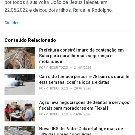
por todos à sua volta. João de Jesus faleceu em
22.05.2022 e deixou dois filhos, Rafael e Rodolpho.
C
Cidades
a
t
e
Conteúdo Relacionado
g
o
Prefeitura constrói muro de contenção em
r
Bubu para garantir mais segurança e
i
mobilidade
e
POR
VINICIUS TOZZI
21/07/2026
s
Carro do fumacê percorre 28 bairros durante
:
esta semana; confira locais e datas
POR
VINICIUS TOZZI
20/07/2026
Ação leva negociações de débitos e serviços
fiscais para moradores em Flexal I
POR
VINICIUS TOZZI
16/07/2026
Nova UBS de Padre Gabriel atinge mais de
54% das obras concluídas