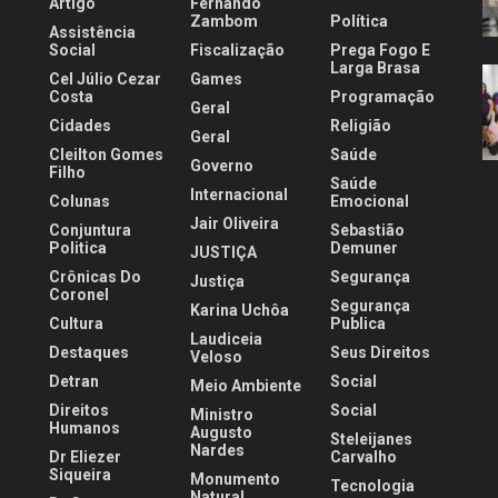
Artigo
Fernando
.
Zambom
Política
Assistência
Social
Fiscalização
Prega Fogo E
Larga Brasa
Cel Júlio Cezar
Games
Costa
Programação
Geral
Cidades
Religião
Geral
Cleilton Gomes
Saúde
Governo
Filho
Saúde
Internacional
Colunas
Emocional
Jair Oliveira
Conjuntura
Sebastião
Politica
Demuner
JUSTIÇA
Crônicas Do
Segurança
Justiça
Coronel
Segurança
Karina Uchôa
Cultura
Publica
Laudiceia
Destaques
Seus Direitos
Veloso
Detran
Social
Meio Ambiente
Direitos
Social
Ministro
Humanos
Augusto
Steleijanes
Nardes
Dr Eliezer
Carvalho
Siqueira
Monumento
Tecnologia
Natural