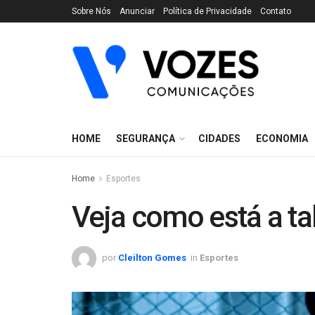
Sobre Nós
Anunciar
Política de Privacidade
Contato
HOME
SEGURANÇA
CIDADES
ECONOMIA
Home
Esportes
Veja como está a ta
por
Cleilton Gomes
in
Esportes