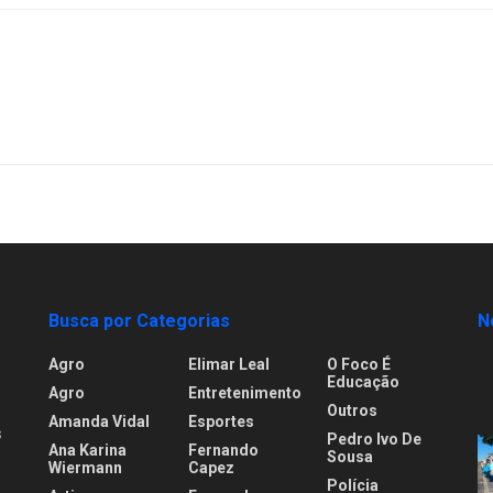
Busca por Categorias
N
Agro
Elimar Leal
O Foco É
Educação
Agro
Entretenimento
Outros
Amanda Vidal
Esportes
s
Pedro Ivo De
Ana Karina
Fernando
Sousa
Wiermann
Capez
Polícia