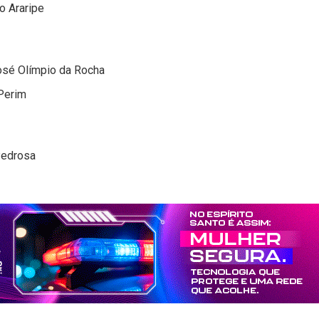
o Araripe
osé Olímpio da Rocha
Perim
Pedrosa