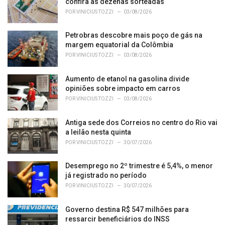
r
confira as dezenas sorteadas
i
POR
VINICIUS TOZZI
03/08/2026
e
s
Petrobras descobre mais poço de gás na
:
margem equatorial da Colômbia
POR
VINICIUS TOZZI
03/08/2026
Aumento de etanol na gasolina divide
opiniões sobre impacto em carros
POR
VINICIUS TOZZI
03/08/2026
Antiga sede dos Correios no centro do Rio vai
a leilão nesta quinta
POR
VINICIUS TOZZI
30/07/2026
Desemprego no 2º trimestre é 5,4%, o menor
já registrado no período
POR
VINICIUS TOZZI
30/07/2026
Governo destina R$ 547 milhões para
ressarcir beneficiários do INSS