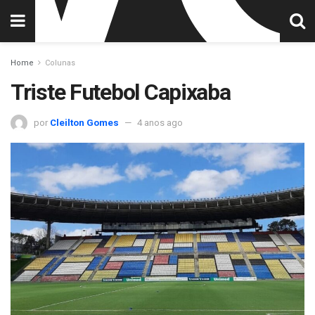
Home
Colunas
Triste Futebol Capixaba
por
Cleilton Gomes
4 anos ago