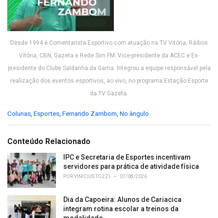
Desde 1994 é Comentarista Esportivo com atuação na TV Vitória, Rádios
Vitória, CBN, Gazeta e Rede Sim FM. Vice-presidente da ACEC e Ex-
presidente do Clube Saldanha da Gama. Integrou a equipe responsável pela
realização dos eventos esportivos, ao vivo, no programa Estação Esporte
da TV Gazeta.
C
Colunas
,
Esportes
,
Fernando Zambom
,
No ângulo
a
t
e
Conteúdo Relacionado
g
o
IPC e Secretaria de Esportes incentivam
r
servidores para prática de atividade física
i
POR
VINICIUS TOZZI
07/08/2026
e
s
Dia da Capoeira: Alunos de Cariacica
:
integram rotina escolar a treinos da
modalidade