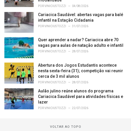
POR
VINICIUS TOZZI
04/08/2026
Cariacica Saudável: abertas vagas para balé
infantil na Estação Cidadania
POR
VINICIUS TOZZI
31/07/2026
Quer aprender a nadar? Cariacica abre 70
vagas para aulas de natação adulto e infantil
POR
VINICIUS TOZZI
28/07/2026
Abertura dos Jogos Estudantis acontece
nesta sexta-feira (31); competição vai reunir
cerca de 3 mil alunos
POR
VINICIUS TOZZI
28/07/2026
Aulão julino reúne alunos do programa
Cariacica Saudável para atividades físicas e
lazer
POR
VINICIUS TOZZI
22/07/2026
VOLTAR AO TOPO