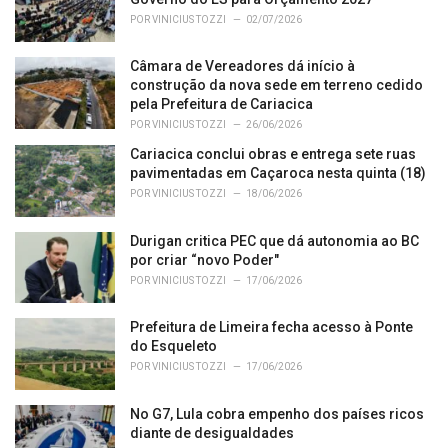
i
POR
VINICIUS TOZZI
02/07/2026
e
s
Câmara de Vereadores dá início à
:
construção da nova sede em terreno cedido
pela Prefeitura de Cariacica
POR
VINICIUS TOZZI
26/06/2026
Cariacica conclui obras e entrega sete ruas
pavimentadas em Caçaroca nesta quinta (18)
POR
VINICIUS TOZZI
18/06/2026
Durigan critica PEC que dá autonomia ao BC
por criar “novo Poder"
POR
VINICIUS TOZZI
17/06/2026
Prefeitura de Limeira fecha acesso à Ponte
do Esqueleto
POR
VINICIUS TOZZI
17/06/2026
No G7, Lula cobra empenho dos países ricos
diante de desigualdades