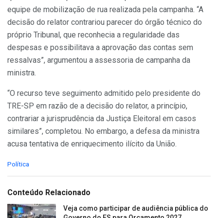
equipe de mobilização de rua realizada pela campanha. “A
decisão do relator contrariou parecer do órgão técnico do
próprio Tribunal, que reconhecia a regularidade das
despesas e possibilitava a aprovação das contas sem
ressalvas”, argumentou a assessoria de campanha da
ministra.
“O recurso teve seguimento admitido pelo presidente do
TRE-SP em razão de a decisão do relator, a princípio,
contrariar a jurisprudência da Justiça Eleitoral em casos
similares”, completou. No embargo, a defesa da ministra
acusa tentativa de enriquecimento ilícito da União.
C
Política
a
t
e
Conteúdo Relacionado
g
o
Veja como participar de audiência pública do
r
Governo do ES para Orçamento 2027