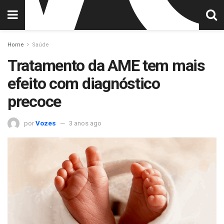
Home
Saúde
Tratamento da AME tem mais
efeito com diagnóstico
precoce
por
Vozes
3 anos ago