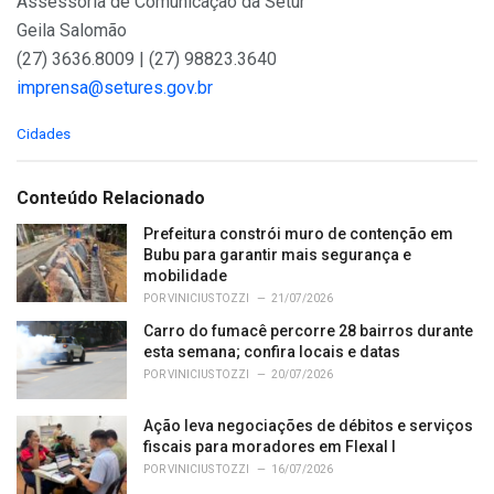
Assessoria de Comunicação da Setur
Geila Salomão
(27) 3636.8009 | (27) 98823.3640
imprensa@setures.gov.br
C
Cidades
a
t
e
Conteúdo Relacionado
g
o
Prefeitura constrói muro de contenção em
r
Bubu para garantir mais segurança e
i
mobilidade
e
POR
VINICIUS TOZZI
21/07/2026
s
Carro do fumacê percorre 28 bairros durante
:
esta semana; confira locais e datas
POR
VINICIUS TOZZI
20/07/2026
Ação leva negociações de débitos e serviços
fiscais para moradores em Flexal I
POR
VINICIUS TOZZI
16/07/2026