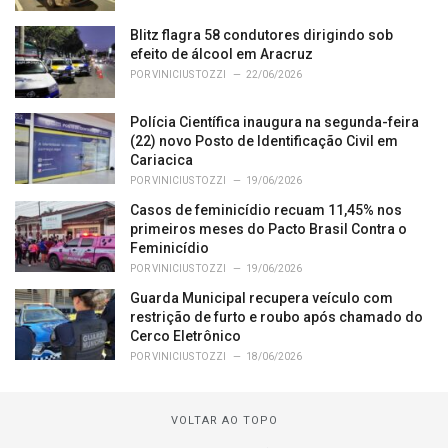
Blitz flagra 58 condutores dirigindo sob
efeito de álcool em Aracruz
POR
VINICIUS TOZZI
22/06/2026
Polícia Científica inaugura na segunda-feira
(22) novo Posto de Identificação Civil em
Cariacica
POR
VINICIUS TOZZI
19/06/2026
Casos de feminicídio recuam 11,45% nos
primeiros meses do Pacto Brasil Contra o
Feminicídio
POR
VINICIUS TOZZI
19/06/2026
Guarda Municipal recupera veículo com
restrição de furto e roubo após chamado do
Cerco Eletrônico
POR
VINICIUS TOZZI
18/06/2026
VOLTAR AO TOPO