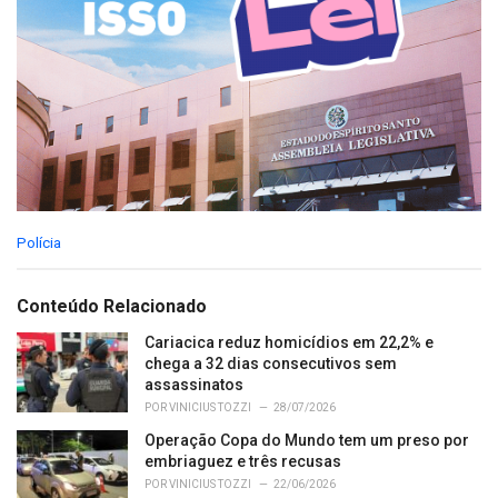
C
Polícia
a
t
e
Conteúdo Relacionado
g
o
Cariacica reduz homicídios em 22,2% e
r
chega a 32 dias consecutivos sem
i
assassinatos
e
POR
VINICIUS TOZZI
28/07/2026
s
Operação Copa do Mundo tem um preso por
:
embriaguez e três recusas
POR
VINICIUS TOZZI
22/06/2026