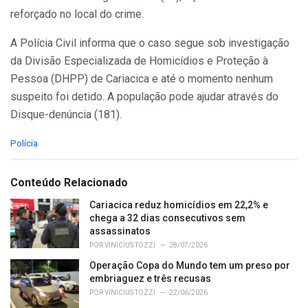
reforçado no local do crime.
A Polícia Civil informa que o caso segue sob investigação
da Divisão Especializada de Homicídios e Proteção à
Pessoa (DHPP) de Cariacica e até o momento nenhum
suspeito foi detido. A população pode ajudar através do
Disque-denúncia (181).
C
Polícia
a
t
e
Conteúdo Relacionado
g
o
Cariacica reduz homicídios em 22,2% e
r
chega a 32 dias consecutivos sem
i
assassinatos
e
POR
VINICIUS TOZZI
28/07/2026
s
Operação Copa do Mundo tem um preso por
:
embriaguez e três recusas
POR
VINICIUS TOZZI
22/06/2026