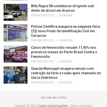
Blitz flagra 58 condutores dirigindo sob
efeito de álcool em Aracruz
POR
VINICIUS TOZZI
22/06/2026
Polícia Científica inaugura na segunda-feira
(22) novo Posto de Identificação Civil em
Cariacica
POR
VINICIUS TOZZI
19/06/2026
Casos de feminicídio recuam 11,45% nos
primeiros meses do Pacto Brasil Contra o
Feminicídio
POR
VINICIUS TOZZI
19/06/2026
Guarda Municipal recupera veículo com
restrição de furto e roubo após chamado do
Cerco Eletrônico
POR
VINICIUS TOZZI
18/06/2026
VOLTAR AO TOPO
Copyright © 2025
Vozes Comunicações
- Todos os direitos