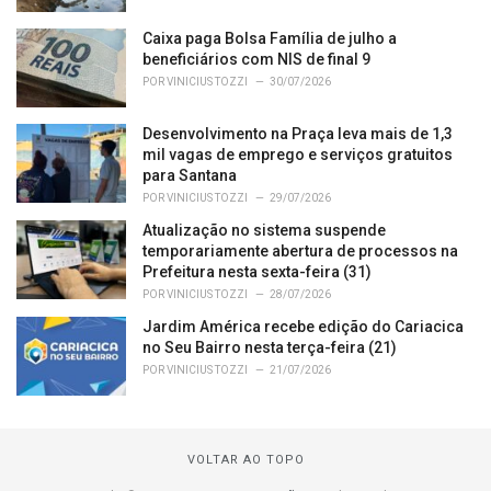
Caixa paga Bolsa Família de julho a
beneficiários com NIS de final 9
POR
VINICIUS TOZZI
30/07/2026
Desenvolvimento na Praça leva mais de 1,3
mil vagas de emprego e serviços gratuitos
para Santana
POR
VINICIUS TOZZI
29/07/2026
Atualização no sistema suspende
temporariamente abertura de processos na
Prefeitura nesta sexta-feira (31)
POR
VINICIUS TOZZI
28/07/2026
Jardim América recebe edição do Cariacica
no Seu Bairro nesta terça-feira (21)
POR
VINICIUS TOZZI
21/07/2026
VOLTAR AO TOPO