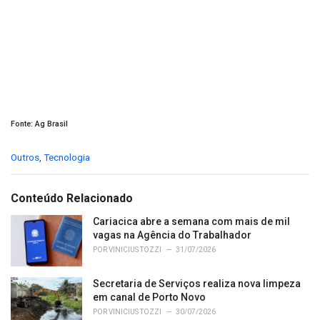
Fonte: Ag Brasil
C
Outros
,
Tecnologia
a
t
e
Conteúdo Relacionado
g
o
Cariacica abre a semana com mais de mil
r
vagas na Agência do Trabalhador
i
POR
VINICIUS TOZZI
31/07/2026
e
s
Secretaria de Serviços realiza nova limpeza
:
em canal de Porto Novo
POR
VINICIUS TOZZI
30/07/2026