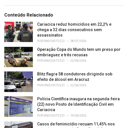
a
t
e
Conteúdo Relacionado
g
o
Cariacica reduz homicídios em 22,2% e
r
chega a 32 dias consecutivos sem
i
assassinatos
e
POR
VINICIUS TOZZI
28/07/2026
s
Operação Copa do Mundo tem um preso por
:
embriaguez e três recusas
POR
VINICIUS TOZZI
22/06/2026
Blitz flagra 58 condutores dirigindo sob
efeito de álcool em Aracruz
POR
VINICIUS TOZZI
22/06/2026
Polícia Científica inaugura na segunda-feira
(22) novo Posto de Identificação Civil em
Cariacica
POR
VINICIUS TOZZI
19/06/2026
Casos de feminicídio recuam 11,45% nos