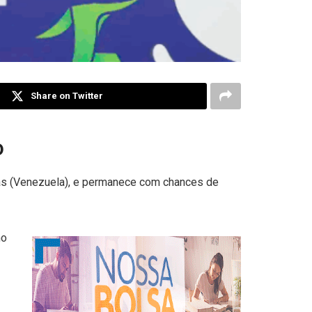
Share on Twitter
o
racas (Venezuela), e permanece com chances de
mo