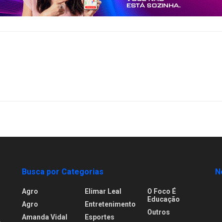
Busca por Categorias
N
Agro
Elimar Leal
O Foco É
Educação
Agro
Entretenimento
Outros
Amanda Vidal
Esportes