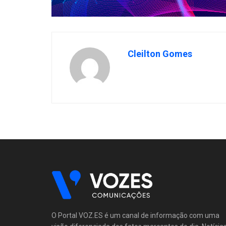
Cleilton Gomes
O Portal VOZ.ES é um canal de informação com uma