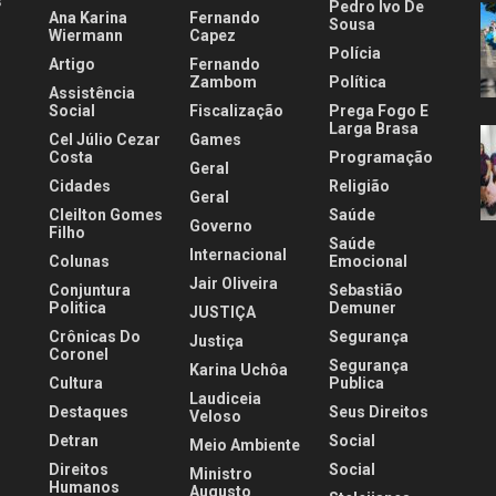
s
Pedro Ivo De
Ana Karina
Fernando
Sousa
Wiermann
Capez
Polícia
Artigo
Fernando
.
Zambom
Política
Assistência
Social
Fiscalização
Prega Fogo E
Larga Brasa
Cel Júlio Cezar
Games
Costa
Programação
Geral
Cidades
Religião
Geral
Cleilton Gomes
Saúde
Governo
Filho
Saúde
Internacional
Colunas
Emocional
Jair Oliveira
Conjuntura
Sebastião
Politica
Demuner
JUSTIÇA
Crônicas Do
Segurança
Justiça
Coronel
Segurança
Karina Uchôa
Cultura
Publica
Laudiceia
Destaques
Seus Direitos
Veloso
Detran
Social
Meio Ambiente
Direitos
Social
Ministro
Humanos
Augusto