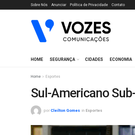
Sobre Nós
Anunciar
Política de Privacidade
Contato
HOME
SEGURANÇA
CIDADES
ECONOMIA
Home
Esportes
Sul-Americano Sub-
por
Cleilton Gomes
in
Esportes