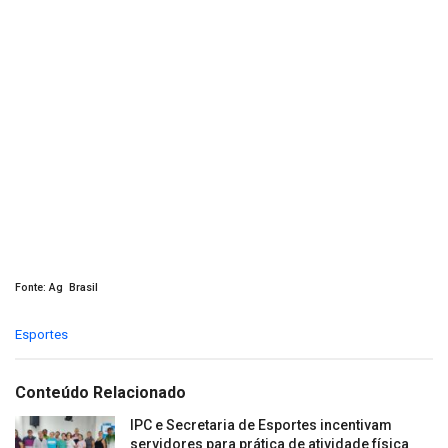
Fonte: Ag Brasil
C
Esportes
a
t
e
Conteúdo Relacionado
g
o
IPC e Secretaria de Esportes incentivam
r
servidores para prática de atividade física