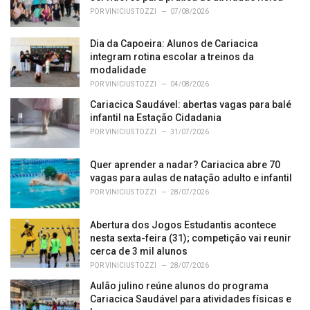
i
POR
VINICIUS TOZZI
07/08/2026
e
s
Dia da Capoeira: Alunos de Cariacica
:
integram rotina escolar a treinos da
modalidade
POR
VINICIUS TOZZI
04/08/2026
Cariacica Saudável: abertas vagas para balé
infantil na Estação Cidadania
POR
VINICIUS TOZZI
31/07/2026
Quer aprender a nadar? Cariacica abre 70
vagas para aulas de natação adulto e infantil
POR
VINICIUS TOZZI
28/07/2026
Abertura dos Jogos Estudantis acontece
nesta sexta-feira (31); competição vai reunir
cerca de 3 mil alunos
POR
VINICIUS TOZZI
28/07/2026
Aulão julino reúne alunos do programa
Cariacica Saudável para atividades físicas e