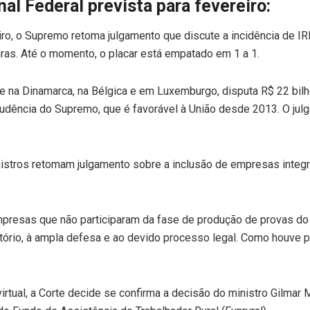
al Federal prevista para fevereiro:
ro, o Supremo retoma julgamento que discute a incidência de IR
iras. Até o momento, o placar está empatado em 1 a 1.
le na Dinamarca, na Bélgica e em Luxemburgo, disputa R$ 22 bil
rudência do Supremo, que é favorável à União desde 2013. O julga
nistros retomam julgamento sobre a inclusão de empresas inte
empresas que não participaram da fase de produção de provas d
tório, à ampla defesa e ao devido processo legal. Como houve p
o virtual, a Corte decide se confirma a decisão do ministro Gil