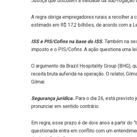
Justiça que discutem a validade da sub-rogação d
A regra obriga empregadores rurais a recolher a
estimado em R$ 17,2 bilhões, de acordo com a Le
ISS e PIS/Cofins na base do ISS.
Também na sessã
imposto e o PIS/Cofins. A ação questiona uma le
O argumento da Brazil Hospitality Group (BHG), q
receita bruta auferida na operação. O relator, Gi
Gilmar.
Segurança jurídica.
Para o dia 26, está previsto
pronunciar em sentido contrário.
Em regra, esse prazo é de dois anos a partir do “
questionada entra em conflito com um entendimento