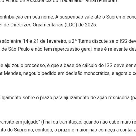
o Fundo de Assistência do Trabalhador Rural (Funrural).
 contribuição em seu nome. A suspensão vale até o Supremo conc
i de Diretrizes Orçamentárias (LDO) de 2025.
o entre 14 e 21 de fevereiro, a 2ª Turma discute se o ISS deve
i de São Paulo e não tem repercussão geral, mas é relevante de
ue ajuizou o processo, é que a base de cálculo do ISS deve ser 
lmar Mendes, negou o pedido em decisão monocrática, e agora o c
 julgamento sobre o prazo para ajuizamento de ação rescisória 
trânsito em julgado” (final da tramitação, quando não cabe mais 
 do Supremo, contudo, o prazo é maior: não começa a contar a par