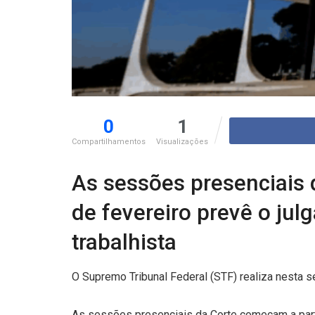
0
1
Compartilhamentos
Visualizações
As sessões presenciais d
de fevereiro prevê o jul
trabalhista
O Supremo Tribunal Federal (STF) realiza nesta s
As sessões presenciais da Corte começam a partir