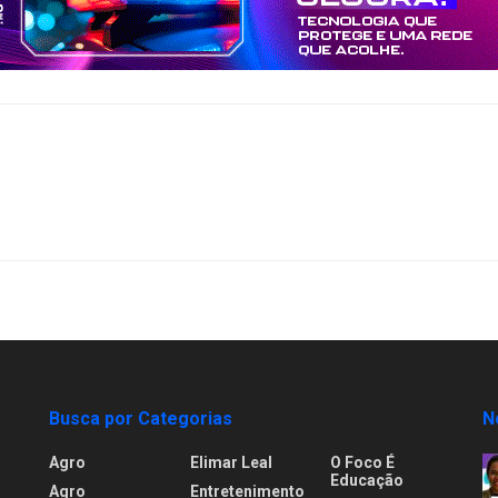
Busca por Categorias
N
Agro
Elimar Leal
O Foco É
Educação
Agro
Entretenimento