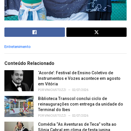
C
Entretenimento
a
t
e
Conteúdo Relacionado
g
o
‘Acorde’: Festival de Ensino Coletivo de
r
Instrumentos e Vozes acontece em agosto
i
em Vitória
e
POR
VINICIUS TOZZI
02/07/2026
s
Biblioteca Transcol conclui ciclo de
:
reinaugurações com entrega da unidade do
Terminal do Ibes
POR
VINICIUS TOZZI
02/07/2026
Comédia “As Aventuras de Teca” volta ao
Sônia Cabral em clima de festa junina