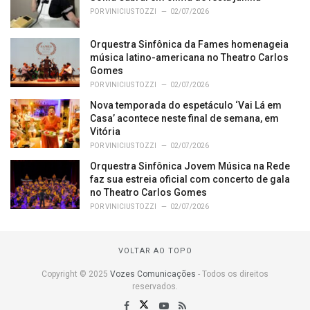
POR
VINICIUS TOZZI
02/07/2026
Orquestra Sinfônica da Fames homenageia
música latino-americana no Theatro Carlos
Gomes
POR
VINICIUS TOZZI
02/07/2026
Nova temporada do espetáculo ‘Vai Lá em
Casa’ acontece neste final de semana, em
Vitória
POR
VINICIUS TOZZI
02/07/2026
Orquestra Sinfônica Jovem Música na Rede
faz sua estreia oficial com concerto de gala
no Theatro Carlos Gomes
POR
VINICIUS TOZZI
02/07/2026
VOLTAR AO TOPO
Copyright © 2025
Vozes Comunicações
- Todos os direitos
reservados.