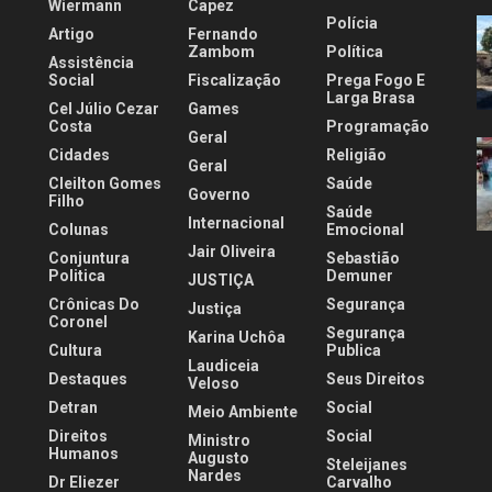
Wiermann
Capez
Polícia
Artigo
Fernando
.
Zambom
Política
Assistência
Social
Fiscalização
Prega Fogo E
Larga Brasa
Cel Júlio Cezar
Games
Costa
Programação
Geral
Cidades
Religião
Geral
Cleilton Gomes
Saúde
Governo
Filho
Saúde
Internacional
Colunas
Emocional
Jair Oliveira
Conjuntura
Sebastião
Politica
Demuner
JUSTIÇA
Crônicas Do
Segurança
Justiça
Coronel
Segurança
Karina Uchôa
Cultura
Publica
Laudiceia
Destaques
Seus Direitos
Veloso
Detran
Social
Meio Ambiente
Direitos
Social
Ministro
Humanos
Augusto
Steleijanes
Nardes
Dr Eliezer
Carvalho