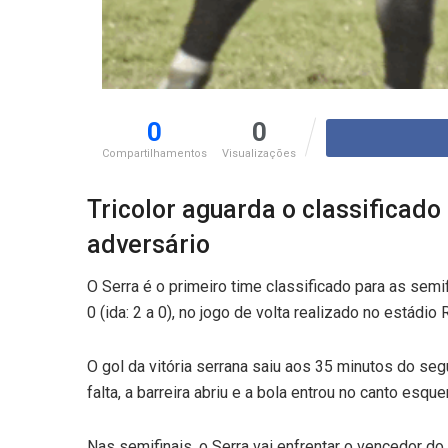
0
0
Compartilhamentos
Visualizações
Tricolor aguarda o classificad
adversário
O Serra é o primeiro time classificado para as semi
0 (ida: 2 a 0), no jogo de volta realizado no estádio 
O gol da vitória serrana saiu aos 35 minutos do se
falta, a barreira abriu e a bola entrou no canto esqu
Nas semifinais, o Serra vai enfrentar o vencedor do 