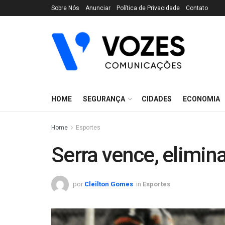
Sobre Nós
Anunciar
Política de Privacidade
Contato
HOME
SEGURANÇA
CIDADES
ECONOMIA
Home
Esportes
Serra vence, elimin
por
Cleilton Gomes
in
Esportes