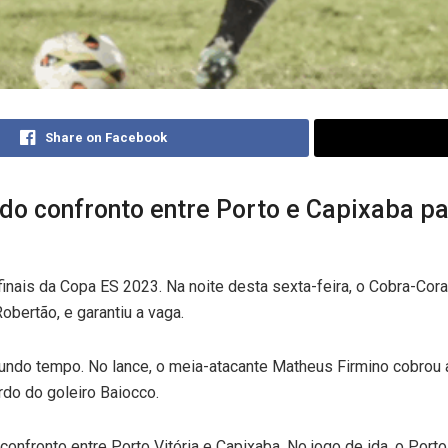
Share on Facebook
o do confronto entre Porto e Capixaba p
finais da Copa ES 2023. Na noite desta sexta-feira, o Cobra-Cora
Robertão, e garantiu a vaga.
gundo tempo. No lance, o meia-atacante Matheus Firmino cobrou 
erdo do goleiro Baiocco.
confronto entre Porto Vitória e Capixaba. No jogo de ida, o Porto