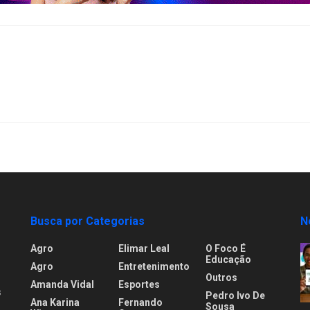
Busca por Categorias
N
Agro
Elimar Leal
O Foco É
Educação
Agro
Entretenimento
Outros
Amanda Vidal
Esportes
s
Pedro Ivo De
Ana Karina
Fernando
Sousa