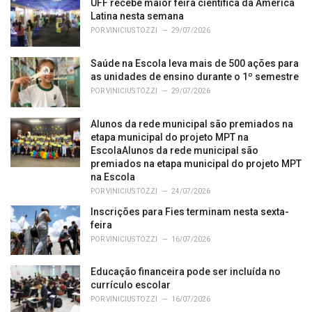
UFF recebe maior feira científica da América
:
Latina nesta semana
POR
VINICIUS TOZZI
29/07/2026
Saúde na Escola leva mais de 500 ações para
as unidades de ensino durante o 1º semestre
POR
VINICIUS TOZZI
29/07/2026
Alunos da rede municipal são premiados na
etapa municipal do projeto MPT na
EscolaAlunos da rede municipal são
premiados na etapa municipal do projeto MPT
na Escola
POR
VINICIUS TOZZI
24/07/2026
Inscrições para Fies terminam nesta sexta-
feira
POR
VINICIUS TOZZI
16/07/2026
Educação financeira pode ser incluída no
currículo escolar
POR
VINICIUS TOZZI
16/07/2026