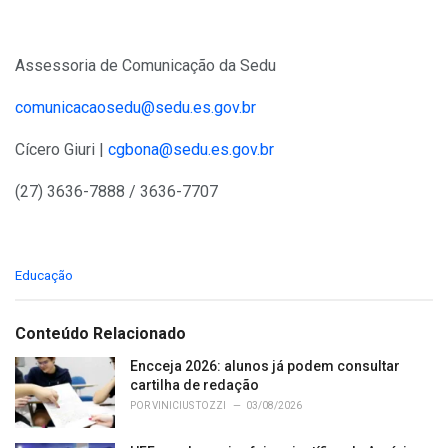
Assessoria de Comunicação da Sedu
comunicacaosedu@sedu.es.gov.br
Cícero Giuri |
cgbona@sedu.es.gov.br
(27) 3636-7888 / 3636-7707
C
Educação
a
t
e
Conteúdo Relacionado
g
o
Encceja 2026: alunos já podem consultar
r
cartilha de redação
i
POR
VINICIUS TOZZI
03/08/2026
e
s