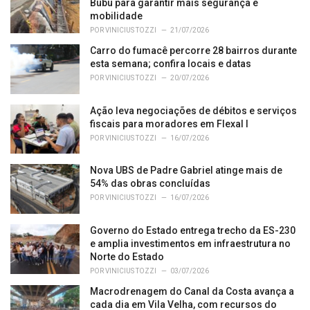
r
Bubu para garantir mais segurança e
i
mobilidade
e
POR
VINICIUS TOZZI
21/07/2026
s
Carro do fumacê percorre 28 bairros durante
:
esta semana; confira locais e datas
POR
VINICIUS TOZZI
20/07/2026
Ação leva negociações de débitos e serviços
fiscais para moradores em Flexal I
POR
VINICIUS TOZZI
16/07/2026
Nova UBS de Padre Gabriel atinge mais de
54% das obras concluídas
POR
VINICIUS TOZZI
16/07/2026
Governo do Estado entrega trecho da ES-230
e amplia investimentos em infraestrutura no
Norte do Estado
POR
VINICIUS TOZZI
03/07/2026
Macrodrenagem do Canal da Costa avança a
cada dia em Vila Velha, com recursos do