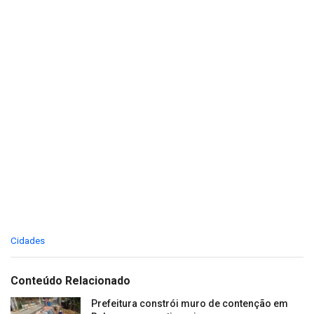
C
Cidades
a
t
e
Conteúdo Relacionado
g
o
Prefeitura constrói muro de contenção em