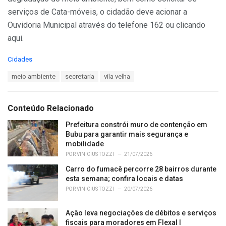
serviços de Cata-móveis, o cidadão deve acionar a
Ouvidoria Municipal através do telefone 162 ou clicando
aqui.
C
Cidades
a
T
meio ambiente
secretaria
vila velha
t
a
e
g
g
s
o
Conteúdo Relacionado
:
r
i
Prefeitura constrói muro de contenção em
e
Bubu para garantir mais segurança e
s
mobilidade
:
POR
VINICIUS TOZZI
21/07/2026
Carro do fumacê percorre 28 bairros durante
esta semana; confira locais e datas
POR
VINICIUS TOZZI
20/07/2026
Ação leva negociações de débitos e serviços
fiscais para moradores em Flexal I