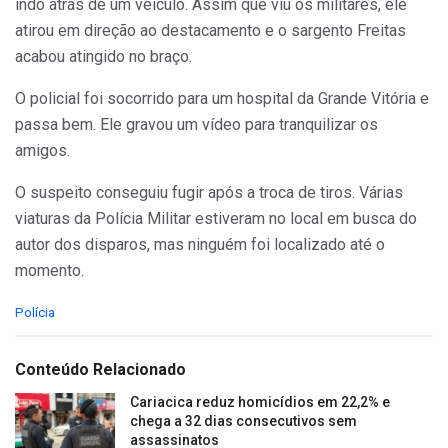
indo atrás de um veículo. Assim que viu os militares, ele
atirou em direção ao destacamento e o sargento Freitas
acabou atingido no braço.
O policial foi socorrido para um hospital da Grande Vitória e
passa bem. Ele gravou um vídeo para tranquilizar os
amigos.
O suspeito conseguiu fugir após a troca de tiros. Várias
viaturas da Polícia Militar estiveram no local em busca do
autor dos disparos, mas ninguém foi localizado até o
momento.
C
Polícia
a
t
e
Conteúdo Relacionado
g
o
Cariacica reduz homicídios em 22,2% e
r
chega a 32 dias consecutivos sem
i
assassinatos