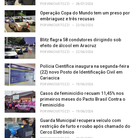
e
POR
VINICIUS TOZZI
28/07/2026
s
Operação Copa do Mundo tem um preso por
:
embriaguez e três recusas
POR
VINICIUS TOZZI
22/06/2026
Blitz flagra 58 condutores dirigindo sob
efeito de álcool em Aracruz
POR
VINICIUS TOZZI
22/06/2026
Polícia Científica inaugura na segunda-feira
(22) novo Posto de Identificação Civil em
Cariacica
POR
VINICIUS TOZZI
19/06/2026
Casos de feminicídio recuam 11,45% nos
primeiros meses do Pacto Brasil Contra o
Feminicídio
POR
VINICIUS TOZZI
19/06/2026
Guarda Municipal recupera veículo com
restrição de furto e roubo após chamado do
Cerco Eletrônico