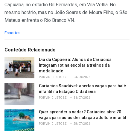
Capixaba, no estádio Gil Bernardes, em Vila Velha. No
mesmo horário, mas no João Soares de Moura Filho, o São
Mateus enfrenta o Rio Branco VN.
C
Esportes
a
t
e
Conteúdo Relacionado
g
o
Dia da Capoeira: Alunos de Cariacica
r
integram rotina escolar a treinos da
i
modalidade
e
POR
VINICIUS TOZZI
04/08/2026
s
Cariacica Saudável: abertas vagas para balé
:
infantil na Estação Cidadania
POR
VINICIUS TOZZI
31/07/2026
Quer aprender a nadar? Cariacica abre 70
vagas para aulas de natação adulto e infantil
POR
VINICIUS TOZZI
28/07/2026