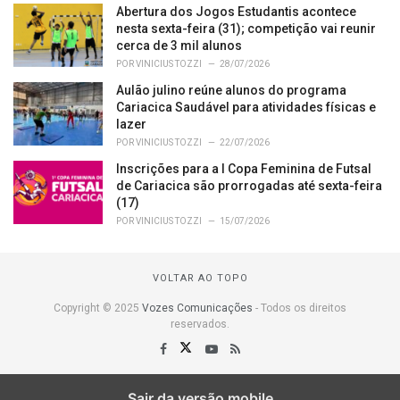
Abertura dos Jogos Estudantis acontece
nesta sexta-feira (31); competição vai reunir
cerca de 3 mil alunos
POR
VINICIUS TOZZI
28/07/2026
Aulão julino reúne alunos do programa
Cariacica Saudável para atividades físicas e
lazer
POR
VINICIUS TOZZI
22/07/2026
Inscrições para a I Copa Feminina de Futsal
de Cariacica são prorrogadas até sexta-feira
(17)
POR
VINICIUS TOZZI
15/07/2026
VOLTAR AO TOPO
Copyright © 2025
Vozes Comunicações
- Todos os direitos
reservados.
Sair da versão mobile