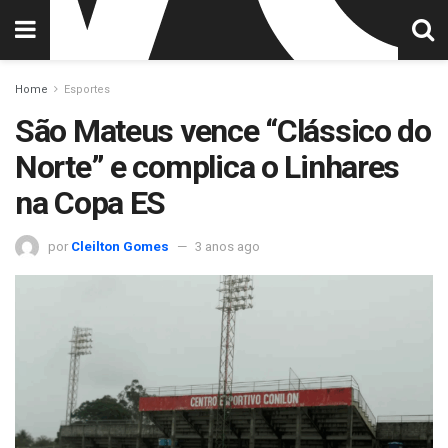
Home
Esportes
São Mateus vence “Clássico do
Norte” e complica o Linhares
na Copa ES
por
Cleilton Gomes
3 anos ago