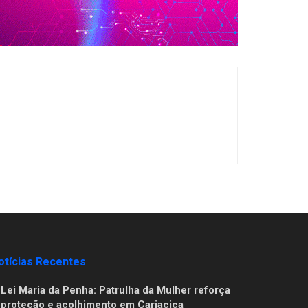
otícias Recentes
Lei Maria da Penha: Patrulha da Mulher reforça
proteção e acolhimento em Cariacica