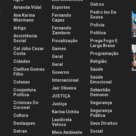
Outros
Amanda Vidal
Esportes
s
Pedro Ivo De
Ana Karina
Fernando
Sousa
Wiermann
Capez
Polícia
Artigo
Fernando
.
Zambom
Política
Assistência
Social
Fiscalização
Prega Fogo E
Larga Brasa
Cel Júlio Cezar
Games
Costa
Programação
Geral
Cidades
Religião
Geral
Cleilton Gomes
Saúde
Governo
Filho
Saúde
Internacional
Colunas
Emocional
Jair Oliveira
Conjuntura
Sebastião
Politica
Demuner
JUSTIÇA
Crônicas Do
Segurança
Justiça
Coronel
Segurança
Karina Uchôa
Cultura
Publica
Laudiceia
Destaques
Seus Direitos
Veloso
Detran
Social
Meio Ambiente