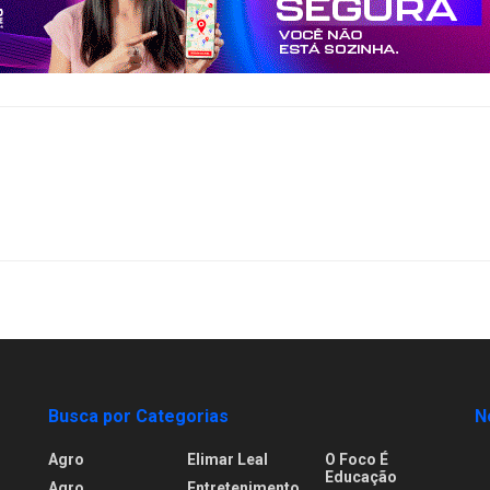
Busca por Categorias
N
Agro
Elimar Leal
O Foco É
Educação
Agro
Entretenimento