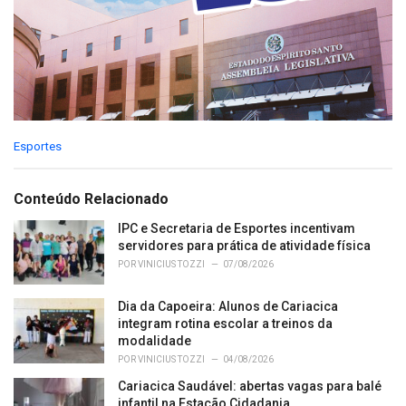
C
Esportes
a
t
e
Conteúdo Relacionado
g
o
IPC e Secretaria de Esportes incentivam
r
servidores para prática de atividade física
i
POR
VINICIUS TOZZI
07/08/2026
e
s
Dia da Capoeira: Alunos de Cariacica
:
integram rotina escolar a treinos da
modalidade
POR
VINICIUS TOZZI
04/08/2026
Cariacica Saudável: abertas vagas para balé
infantil na Estação Cidadania