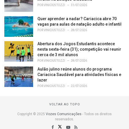
POR
VINICIUS TOZZI
31/07/2026
Quer aprender a nadar? Cariacica abre 70
vagas para aulas de natação adulto e infantil
POR
VINICIUS TOZZI
28/07/2026
Abertura dos Jogos Estudantis acontece
nesta sexta-feira (31); competição vai reunir
cerca de 3 mil alunos
POR
VINICIUS TOZZI
28/07/2026
Aulão julino reúne alunos do programa
Cariacica Saudável para atividades físicas e
lazer
POR
VINICIUS TOZZI
22/07/2026
VOLTAR AO TOPO
Copyright © 2025
Vozes Comunicações
- Todos os direitos
reservados.