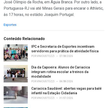
José Olímpio da Rocha, em Águia Branca. Por outro lado, a
Portuguesa-RJ vai até Minas Gerais para encarar o Athletic,
às 17 horas, no estádio Joaquim Portugal.
C
Esportes
a
t
e
Conteúdo Relacionado
g
o
IPC e Secretaria de Esportes incentivam
r
servidores para prática de atividade física
i
POR
VINICIUS TOZZI
07/08/2026
e
s
Dia da Capoeira: Alunos de Cariacica
:
integram rotina escolar a treinos da
modalidade
POR
VINICIUS TOZZI
04/08/2026
Cariacica Saudável: abertas vagas para balé
infantil na Estação Cidadania
POR
VINICIUS TOZZI
31/07/2026