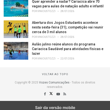
Quer aprender a nadar? Cariacica abre 70
vagas para aulas de natação adulto e infantil
POR
VINICIUS TOZZI
28/07/2026
Abertura dos Jogos Estudantis acontece
nesta sexta-feira (31); competição vai reunir
cerca de 3 mil alunos
POR
VINICIUS TOZZI
28/07/2026
Aulão julino reúne alunos do programa
Cariacica Saudável para atividades físicas e
lazer
POR
VINICIUS TOZZI
22/07/2026
VOLTAR AO TOPO
Copyright © 2025
Vozes Comunicações
- Todos os direitos
reservados.
Sair da versão mobile