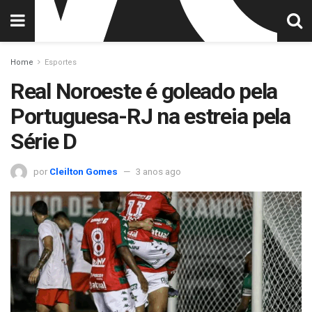
Home
Esportes
Real Noroeste é goleado pela
Portuguesa-RJ na estreia pela
Série D
por
Cleilton Gomes
3 anos ago