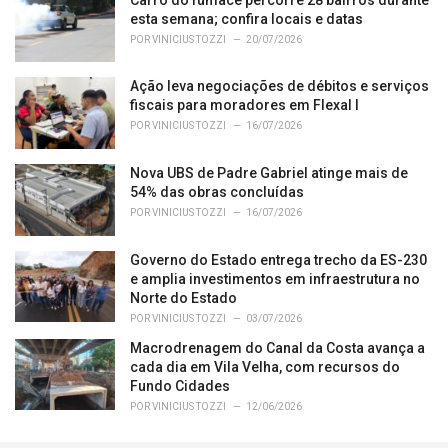
:
esta semana; confira locais e datas
POR
VINICIUS TOZZI
20/07/2026
Ação leva negociações de débitos e serviços
fiscais para moradores em Flexal I
POR
VINICIUS TOZZI
16/07/2026
Nova UBS de Padre Gabriel atinge mais de
54% das obras concluídas
POR
VINICIUS TOZZI
16/07/2026
Governo do Estado entrega trecho da ES-230
e amplia investimentos em infraestrutura no
Norte do Estado
POR
VINICIUS TOZZI
03/07/2026
Macrodrenagem do Canal da Costa avança a
cada dia em Vila Velha, com recursos do
Fundo Cidades
POR
VINICIUS TOZZI
12/06/2026