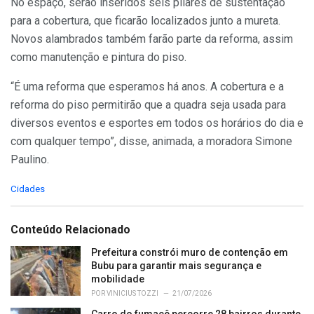
No espaço, serão inseridos seis pilares de sustentação
para a cobertura, que ficarão localizados junto a mureta.
Novos alambrados também farão parte da reforma, assim
como manutenção e pintura do piso.
“É uma reforma que esperamos há anos. A cobertura e a
reforma do piso permitirão que a quadra seja usada para
diversos eventos e esportes em todos os horários do dia e
com qualquer tempo”, disse, animada, a moradora Simone
Paulino.
C
Cidades
a
t
e
Conteúdo Relacionado
g
o
Prefeitura constrói muro de contenção em
r
Bubu para garantir mais segurança e
i
mobilidade
e
POR
VINICIUS TOZZI
21/07/2026
s
Carro do fumacê percorre 28 bairros durante