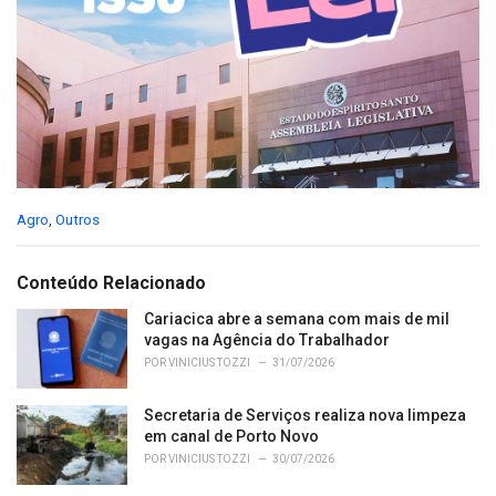
C
Agro
,
Outros
a
t
e
Conteúdo Relacionado
g
o
Cariacica abre a semana com mais de mil
r
vagas na Agência do Trabalhador
i
POR
VINICIUS TOZZI
31/07/2026
e
s
Secretaria de Serviços realiza nova limpeza
:
em canal de Porto Novo
POR
VINICIUS TOZZI
30/07/2026