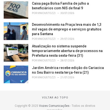
Caixa paga Bolsa Família de julho a
beneficiários com NIS de final 9
POR
VINICIUS TOZZI
30/07/2026
Desenvolvimento na Praça leva mais de 1,3
mil vagas de emprego e serviços gratuitos
para Santana
POR
VINICIUS TOZZI
29/07/2026
Atualização no sistema suspende
temporariamente abertura de processos na
Prefeitura nesta sexta-feira (31)
POR
VINICIUS TOZZI
28/07/2026
Jardim América recebe edição do Cariacica
no Seu Bairro nesta terça-feira (21)
POR
VINICIUS TOZZI
21/07/2026
VOLTAR AO TOPO
Copyright © 2025
Vozes Comunicações
- Todos os direitos