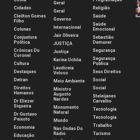
Geral
Cidades
Religião
Geral
Cleilton Gomes
Saúde
Governo
Filho
Saúde
Internacional
Colunas
Emocional
Jair Oliveira
Conjuntura
Sebastião
Politica
Demuner
JUSTIÇA
Crônicas Do
Segurança
Justiça
Coronel
Segurança
Karina Uchôa
Cultura
Publica
Laudiceia
Destaques
Seus Direitos
Veloso
Detran
Social
Meio Ambiente
Direitos
Social
Ministro
Humanos
Augusto
Steleijanes
Nardes
Dr Eliezer
Carvalho
Siqueira
Monumento
Tecnologia
Natural
Dr Gustavo
Tecnologia
Peixoto
Mundo
Trabalho
Economia
Nas Ondas Do
Rádio
Turismo
Educação