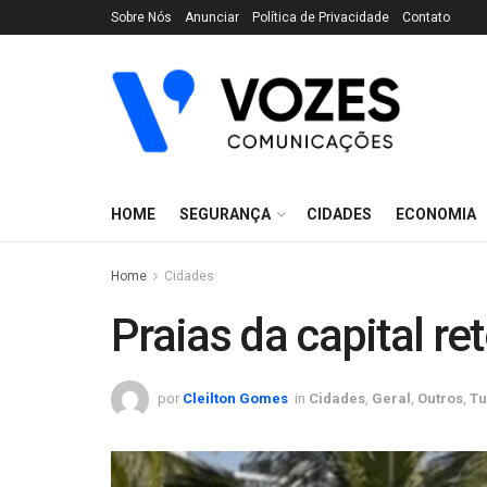
Sobre Nós
Anunciar
Política de Privacidade
Contato
HOME
SEGURANÇA
CIDADES
ECONOMIA
Home
Cidades
Praias da capital r
por
Cleilton Gomes
in
Cidades
,
Geral
,
Outros
,
Tu