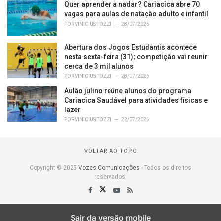
Quer aprender a nadar? Cariacica abre 70
vagas para aulas de natação adulto e infantil
POR
VINICIUS TOZZI
28/07/2026
Abertura dos Jogos Estudantis acontece
nesta sexta-feira (31); competição vai reunir
cerca de 3 mil alunos
POR
VINICIUS TOZZI
28/07/2026
Aulão julino reúne alunos do programa
Cariacica Saudável para atividades físicas e
lazer
POR
VINICIUS TOZZI
22/07/2026
VOLTAR AO TOPO
Copyright © 2025
Vozes Comunicações
- Todos os direitos
reservados.
Sair da versão mobile