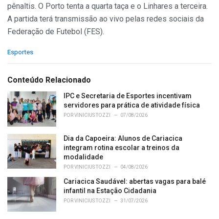
pênaltis. O Porto tenta a quarta taça e o Linhares a terceira.
A partida terá transmissão ao vivo pelas redes sociais da
Federação de Futebol (FES).
C
Esportes
a
t
e
Conteúdo Relacionado
g
o
IPC e Secretaria de Esportes incentivam
r
servidores para prática de atividade física
i
POR
VINICIUS TOZZI
07/08/2026
e
s
Dia da Capoeira: Alunos de Cariacica
:
integram rotina escolar a treinos da
modalidade
POR
VINICIUS TOZZI
04/08/2026
Cariacica Saudável: abertas vagas para balé
infantil na Estação Cidadania
POR
VINICIUS TOZZI
31/07/2026