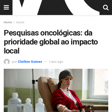
Home
Saúde
Pesquisas oncológicas: da
prioridade global ao impacto
local
por
Cleilton Gomes
1 ano ago