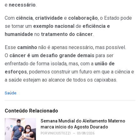
e
necessário
.
Com
ciência
,
criatividade
e
colaboração
, o Estado pode
se tornar um
exemplo nacional
de
eficiência e
humanidade
no
tratamento do câncer
.
Esse
caminho
não é apenas necessário, mas possível.
O
câncer é um desafio grande demais
para ser
enfrentado de forma isolada, mas, com a
união de
esforços
, podemos construir um futuro em que a ciência e
a saúde estejam ao alcance de todos os capixabas.
C
Saúde
a
t
e
Conteúdo Relacionado
g
o
Semana Mundial do Aleitamento Materno
r
marca início do Agosto Dourado
i
POR
VINICIUS TOZZI
03/08/2026
e