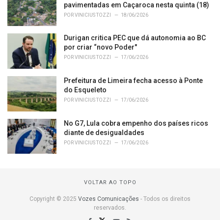
pavimentadas em Caçaroca nesta quinta (18)
POR
VINICIUS TOZZI
18/06/2026
Durigan critica PEC que dá autonomia ao BC
por criar “novo Poder"
POR
VINICIUS TOZZI
17/06/2026
Prefeitura de Limeira fecha acesso à Ponte
do Esqueleto
POR
VINICIUS TOZZI
17/06/2026
No G7, Lula cobra empenho dos países ricos
diante de desigualdades
POR
VINICIUS TOZZI
17/06/2026
VOLTAR AO TOPO
Copyright © 2025
Vozes Comunicações
- Todos os direitos
reservados.