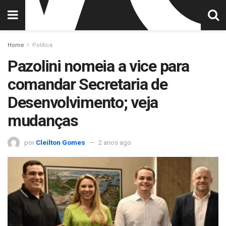
Home
Política
Pazolini nomeia a vice para
comandar Secretaria de
Desenvolvimento; veja
mudanças
por
Cleilton Gomes
2 anos ago