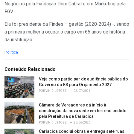
Negócios pela Fundação Dom Cabral e em Marketing pela
FGV.
Ela foi presidente da Findes – gestão (2020-2024) -, sendo
a primeira mulher a ocupar o cargo em 65 anos de história
da instituição.
C
Política
a
t
e
Conteúdo Relacionado
g
o
Veja como participar de audiência pública do
r
Governo do ES para Orçamento 2027
i
POR
VINICIUS TOZZI
02/07/2026
e
s
Câmara de Vereadores dá início à
:
construção da nova sede em terreno cedido
pela Prefeitura de Cariacica
POR
VINICIUS TOZZI
26/06/2026
Cariacica conclui obras e entrega sete ruas